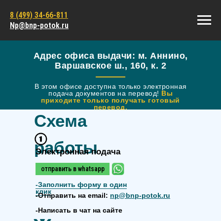
8 (499) 34-66-811
Np@bnp-potok.ru
Адрес офиса выдачи: м. Аннино,
Варшавское ш., 160, к. 2
В этом офисе доступна только электронная
подача документов на перевод!
Вы
приходите только получать готовый
перевод.
Схема
работы
Электронная подача
отправить в whatsapp
-
Заполнить форму в один
клик
-Отправить на email:
np@bnp-potok.ru
-Написать в чат на сайте