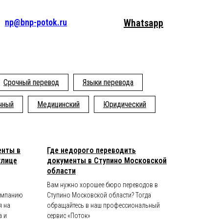
np@bnp-potok.ru
Whatsapp
Срочный перевод
Языки перевода
чный
Медицинский
Юридический
енты в
Где недорого переводить
улице
документы в Ступино Московской
области
Вам нужно хорошее бюро переводов в
компанию
Ступино Московской области? Тогда
я на
обращайтесь в наш профессиональный
а и
сервис «Поток»