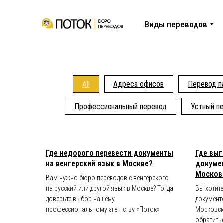
Виды переводов
All
Адреса офисов
Перевод п
Профессиональный перевод
Устный п
Где недорого перевести документы
Где выг
на венгерский язык в Москве?
докумен
Москов
Вам нужно бюро переводов с венгерского
на русский или другой язык в Москве? Тогда
Вы хотит
доверьте выбор нашему
документ
профессиональному агентству «Поток»
Московск
обратить