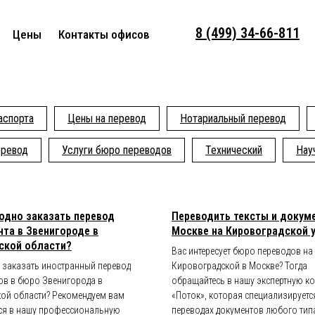
8 (499) 34-66-811
Цены
Контакты офисов
аспорта
Цены на перевод
Нотариальный перевод
еревод
Услуги бюро переводов
Технический
Нау
одно заказать перевод
Переводить тексты и докум
та в Звенигороде в
Москве на Кировоградской 
ской области?
Вас интересует бюро переводов на
е заказать иностранный перевод
Кировоградской в Москве? Тогда
ов в бюро Звенигорода в
обращайтесь в нашу экспертную 
ой области? Рекомендуем вам
«Поток», которая специализируетс
ся в нашу профессиональную
переводах документов любого тип