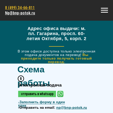
8 (499) 34-66-811
Np@bnp-potok.ru
Адрес офиса выдачи: м.
пл. Гагарина, просп. 60-
летия Октября, 5, корп. 2
В этом офисе доступна только электронная
подача документов на перевод!
Вы
приходите только получать готовый
перевод.
Схема
работы
Электронная подача
отправить в whatsapp
-
Заполнить форму в один
клик
-Отправить на email:
np@bnp-potok.ru