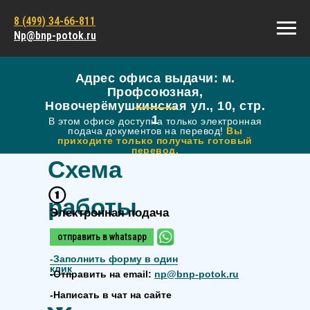
8 (499) 34-66-811
Np@bnp-potok.ru
Адрес офиса выдачи: м.
Профсоюзная,
Новочерёмушкинская ул., 10, стр.
1
В этом офисе доступна только электронная
подача документов на перевод!
Вы
приходите только получать готовый
перевод.
Схема
работы
Электронная подача
отправить в whatsapp
-
Заполнить форму в один
клик
-Отправить на email:
np@bnp-potok.ru
-Написать в чат на сайте