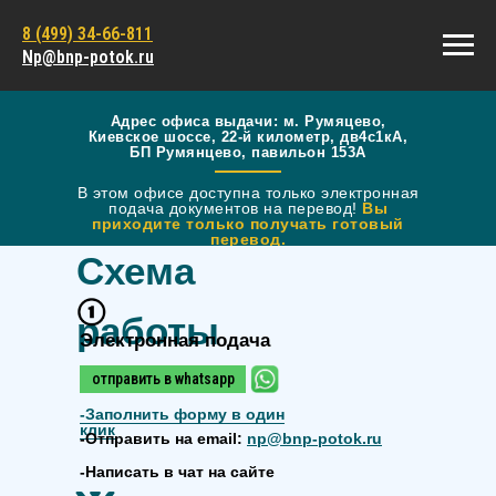
8 (499) 34-66-811
Np@bnp-potok.ru
Адрес офиса выдачи: м. Румяцево,
Киевское шоссе, 22-й километр, дв4с1кА,
БП Румянцево, павильон 153А
В этом офисе доступна только электронная
подача документов на перевод!
Вы
приходите только получать готовый
перевод.
Схема
работы
Электронная подача
отправить в whatsapp
-
Заполнить форму в один
клик
-Отправить на email:
np@bnp-potok.ru
-Написать в чат на сайте