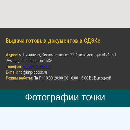
Выдача готовых документов в СДЭКе
Адрес:
м. Румяцево, Киевское шоссе, 22-й километр, дв4с1кА, БП
Румянцево, павильон 153А
Телефон:
8 (499) 34-66-811
E-mail:
np@bnp-potok.ru
Режим работы:
Пн-Пт 10:00-20:00 Сб 10:00-16:00 Вс Выходной
Фотографии точки