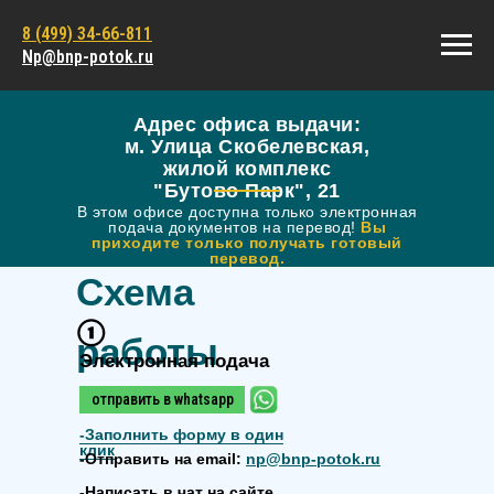
8 (499) 34-66-811
Np@bnp-potok.ru
Адрес офиса выдачи:
м. Улица Скобелевская,
жилой комплекс
"Бутово Парк", 21
В этом офисе доступна только электронная
подача документов на перевод!
Вы
приходите только получать готовый
перевод.
Схема
работы
Электронная подача
отправить в whatsapp
-
Заполнить форму в один
клик
-Отправить на email:
np@bnp-potok.ru
-Написать в чат на сайте