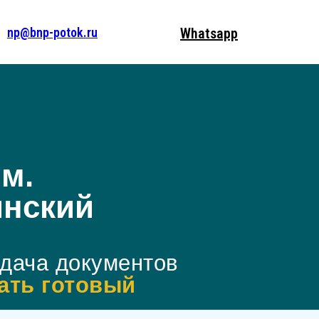
np@bnp-potok.ru
Whatsapp
м.
инский
одача документов
ать готовый