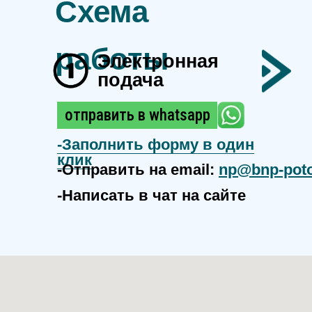
Схема
работы
Электронная
подача
отправить в whatsapp
-
Заполнить форму в один
клик
-Отправить на email:
np@bnp-poto
-Написать в чат на сайте