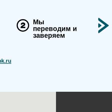
Мы
переводим и
заверяем
k.ru