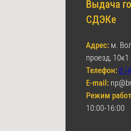
Выдача го
СДЭКе
Адрес:
м. Во
проезд, 10к1
Телефон:
8 (
E-mail:
np@bn
Режим рабо
10:00-16:00