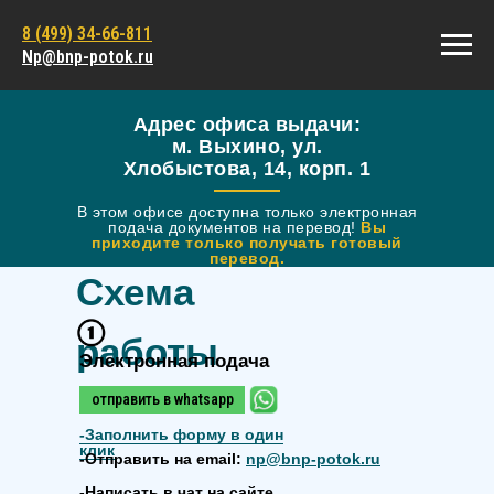
8 (499) 34-66-811
Np@bnp-potok.ru
Адрес офиса выдачи:
м. Выхино, ул.
Хлобыстова, 14, корп. 1
В этом офисе доступна только электронная
подача документов на перевод!
Вы
приходите только получать готовый
перевод.
Схема
работы
Электронная подача
отправить в whatsapp
-
Заполнить форму в один
клик
-Отправить на email:
np@bnp-potok.ru
-Написать в чат на сайте