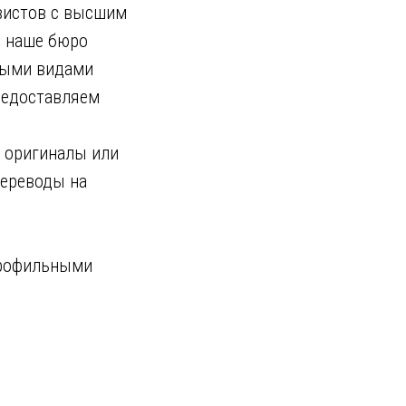
вистов с высшим
я наше бюро
быми видами
редоставляем
 оригиналы или
переводы на
профильными