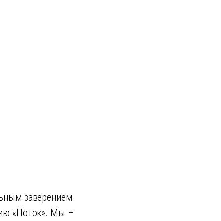
льным заверением
нию «Поток». Мы –