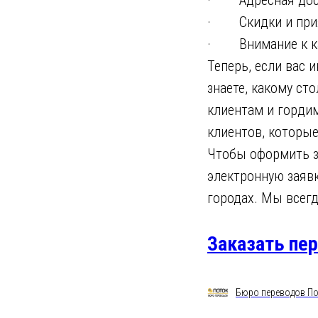
· Адресная доста
· Скидки и прият
· Внимание к каж
Теперь, если вас 
знаете, какому ст
клиентам и горди
клиентов, которы
Чтобы оформить за
электронную заявк
городах. Мы всегд
Заказать пе
Бюро переводов По