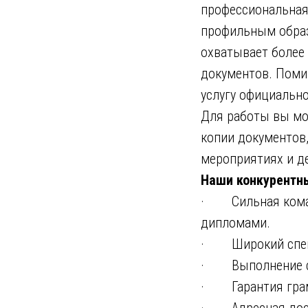
профессиональная
профильным образ
охватывает более
документов. Поми
услугу официальн
Для работы вы мо
копии документов
мероприятиях и д
Наши конкурентн
· Сильная коман
дипломами.
· Широкий спект
· Выполнение ср
· Гарантия грамо