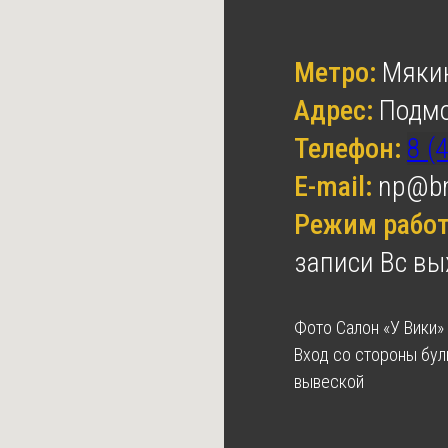
Метро:
Мяки
Адрес:
Подмо
Телефон:
8 (
E-mail:
np@bn
Режим рабо
записи Вс вы
Фото Салон «У Вики»
Вход со стороны бул
вывеской