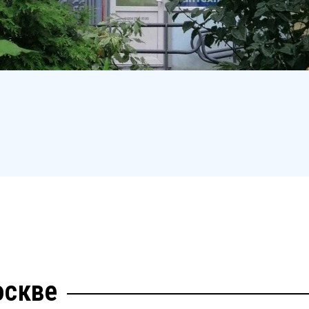
оскве