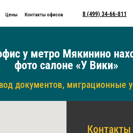
8 (499) 34-66-811
Цены
Контакты офисов
офис у метро Мякинино нах
фото салоне «У Вики»
вод документов, миграционные у
Контакты