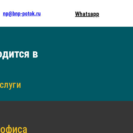
np@bnp-potok.ru
Whatsapp
одится в
слуги
 офиса