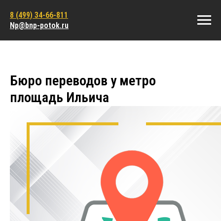
8 (499) 34-66-811
Np@bnp-potok.ru
Бюро переводов у метро
площадь Ильича