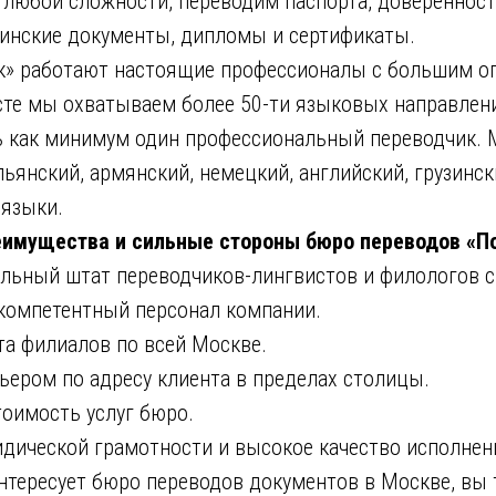
 любой сложности, переводим паспорта, доверенност
инские документы, дипломы и сертификаты.
к» работают настоящие профессионалы с большим о
сте мы охватываем более 50-ти языковых направлени
ть как минимум один профессиональный переводчик.
ьянский, армянский, немецкий, английский, грузински
 языки.
имущества и сильные стороны бюро переводов «По
ный штат переводчиков-лингвистов и филологов с
мпетентный персонал компании.
 филиалов по всей Москве.
ром по адресу клиента в пределах столицы.
имость услуг бюро.
ческой грамотности и высокое качество исполнен
интересует бюро переводов документов в Москве, вы 