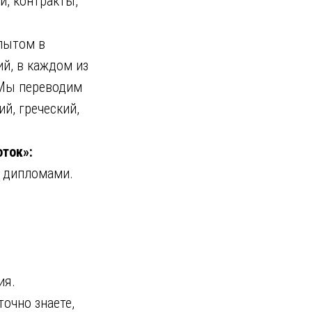
и, контракты,
пытом в
й, в каждом из
 Мы переводим
й, греческий,
ток»:
 дипломами.
ия.
точно знаете,