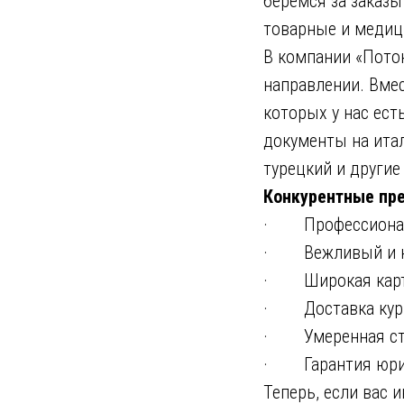
беремся за заказы
товарные и медиц
В компании «Пото
направлении. Вме
которых у нас ес
документы на итал
турецкий и другие
Конкурентные пре
· Профессиональ
· Вежливый и ко
· Широкая карта
· Доставка курье
· Умеренная сто
· Гарантия юриди
Теперь, если вас 