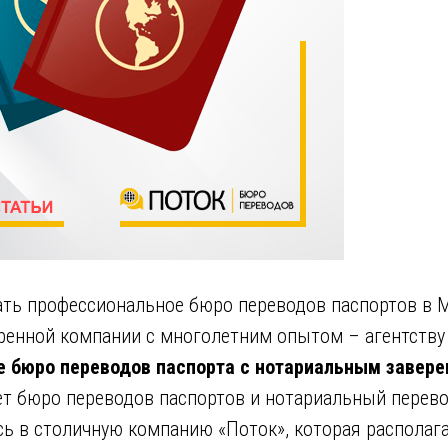
ать профессиональное бюро переводов паспортов в 
ренной компании с многолетним опытом – агентству 
е бюро переводов паспорта с нотариальным завере
ует бюро переводов паспортов и нотариальный перев
сь в столичную компанию «Поток», которая располаг