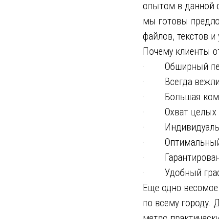
опытом в данной 
мы готовы предло
файлов, текстов и 
Почему клиенты о
· Обширный переч
· Всегда вежлив
· Большая коман
· Охват целых 5
· Индивидуальны
· Оптимальный ур
· Гарантировано 
· Удобный графи
Еще одно весомое
по всему городу.
метро практически