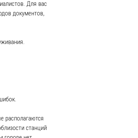
иалистов. Для вас
одов документов,
уживания.
шибок.
ые располагаются
облизости станций
м городе нет