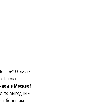
Москве? Отдайте
«Поток».
нием в Москве?
од по выгодным
ает большим