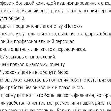
сфере и большой командой квалифицированных спец
жить широчайший спектр услуг в направлении перев
устной речи.
тдают предпочтение агентству «Поток»?
ень услуг для клиентов, высокие стандарты обсл
ый и профессиональный персонал.
да опытных лингвистов-переводчиков.
7 языковых направлений.
й подход к каждому клиенту.
овень цен на все услуги бюро.
высокое качество выполнения работ, отсутствие о
к работы без выходных и праздников.
 преимущество – это большая сеть филиалов, котор
 Для удобства клиентов мы разместили наши офисы п
 во всех районах столицы. Если в районе или в ваше