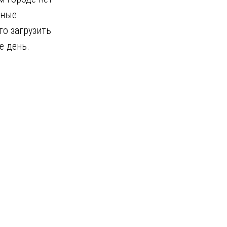
нные
то загрузить
е день.